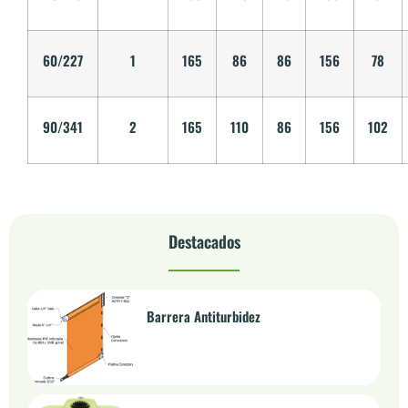
60/227
1
165
86
86
156
78
90/341
2
165
110
86
156
102
Destacados
Barrera Antiturbidez