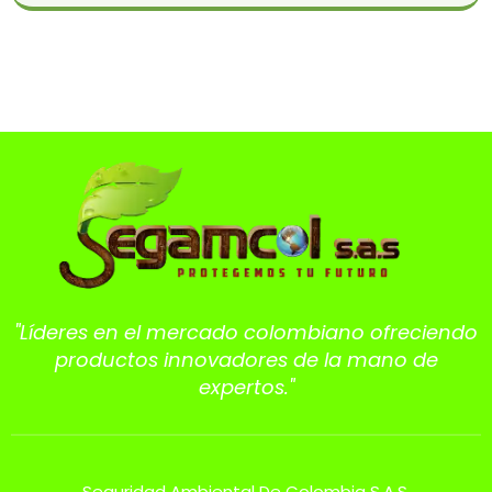
"Líderes en el mercado colombiano ofreciendo
productos innovadores de la mano de
expertos."
Seguridad Ambiental De Colombia S.A.S.