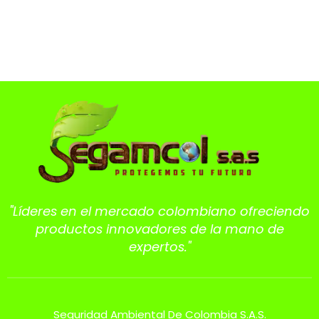
"Líderes en el mercado colombiano ofreciendo
productos innovadores de la mano de
expertos."
Seguridad Ambiental De Colombia S.A.S.