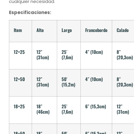
cualquier necesidad.
Especificaciones:
Item
Alto
Largo
Francobordo
Calado
12×25
12″
25′
4″ (10cm)
8″
(31cm)
(7,6m)
(20,3cm)
12×50
12″
50′
4″ (10cm)
8″
(31cm)
(15,2m)
(20,3cm)
18×25
18″
25′
6″ (15,3cm)
12″
(46cm)
(7,6m)
(31cm)
18×50
18″
50′
6″ (15,3cm)
12″